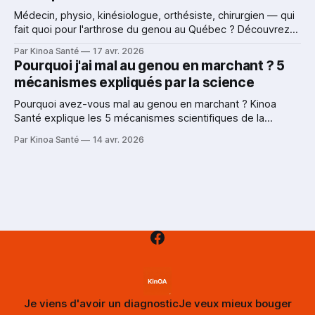
Médecin, physio, kinésiologue, orthésiste, chirurgien — qui
fait quoi pour l'arthrose du genou au Québec ? Découvrez
les traitements validés par la recherche, les lacunes du
Par Kinoa Santé
17 avr. 2026
système et comment ne pas naviguer seul dans votre
Pourquoi j'ai mal au genou en marchant ? 5
parcours de soins.
mécanismes expliqués par la science
Pourquoi avez-vous mal au genou en marchant ? Kinoa
Santé explique les 5 mécanismes scientifiques de la
douleur dans l'arthrose du genou — en langage simple,
Par Kinoa Santé
14 avr. 2026
avec des sources validées par la recherche.
Je viens d'avoir un diagnostic
Je veux mieux bouger