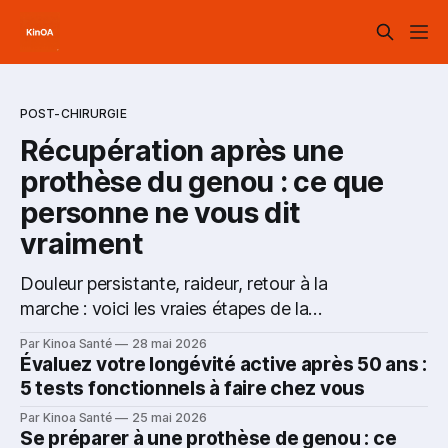
POST-CHIRURGIE
Récupération après une
prothèse du genou : ce que
personne ne vous dit
vraiment
Douleur persistante, raideur, retour à la
marche : voici les vraies étapes de la
récupération après une prothèse totale du
Par Kinoa Santé
28 mai 2026
genou — avec les données de la recherche
Évaluez votre longévité active après 50 ans :
2020–2025 et des conseils concrets pour les
5 tests fonctionnels à faire chez vous
patients québécois.
Par Kinoa Santé
25 mai 2026
Se préparer à une prothèse de genou : ce