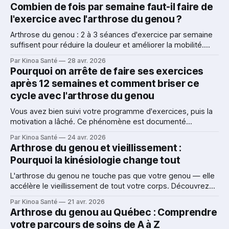
Combien de fois par semaine faut-il faire de
l'exercice avec l'arthrose du genou ?
Arthrose du genou : 2 à 3 séances d'exercice par semaine
suffisent pour réduire la douleur et améliorer la mobilité.
Découvrez ce que dit la science — expliqué clairement par
Par Kinoa Santé
28 avr. 2026
Kinoa Santé.
Pourquoi on arrête de faire ses exercices
après 12 semaines et comment briser ce
cycle avec l'arthrose du genou
Vous avez bien suivi votre programme d'exercices, puis la
motivation a lâché. Ce phénomène est documenté
scientifiquement. Découvrez pourquoi ça arrive et ce qui
Par Kinoa Santé
24 avr. 2026
aide vraiment à long terme.
Arthrose du genou et vieillissement :
Pourquoi la kinésiologie change tout
L'arthrose du genou ne touche pas que votre genou — elle
accélère le vieillissement de tout votre corps. Découvrez
comment la kinésiologie agit sur la force, l'endurance,
Par Kinoa Santé
21 avr. 2026
l'équilibre et la qualité de vie pour vieillir activement et en
Arthrose du genou au Québec : Comprendre
santé.
votre parcours de soins de A à Z