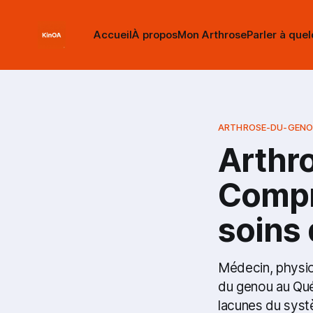
Accueil
À propos
Mon Arthrose
Parler à que
ARTHROSE-DU-GEN
Arthr
Compr
soins 
Médecin, physio,
du genou au Qué
lacunes du syst