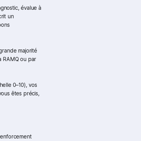
agnostic, évalue à
rit un
bons
grande majorité
 la RAMQ ou par
elle 0–10), vos
 vous êtes précis,
 renforcement