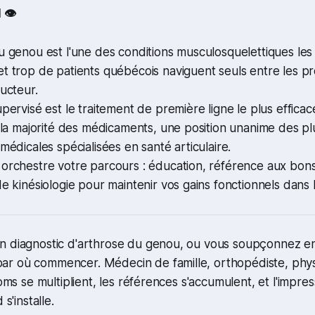
👁️
u genou est l'une des conditions musculosquelettiques le
t trop de patients québécois naviguent seuls entre les pr
ducteur.
upervisé est le traitement de première ligne le plus efficac
t la majorité des médicaments, une position unanime des p
 médicales spécialisées en santé articulaire.
orchestre votre parcours : éducation, référence aux bons
de kinésiologie pour maintenir vos gains fonctionnels dans 
n diagnostic d'arthrose du genou, ou vous soupçonnez en 
r où commencer. Médecin de famille, orthopédiste, physi
noms se multiplient, les références s'accumulent, et l'impre
 s'installe.