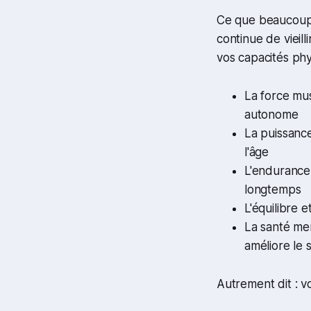
Ce que beaucoup 
continue de vieil
vos capacités phy
La force mus
autonome
La puissance
l'âge
L'endurance 
longtemps
L'équilibre 
La santé ment
améliore le 
Autrement dit : vo