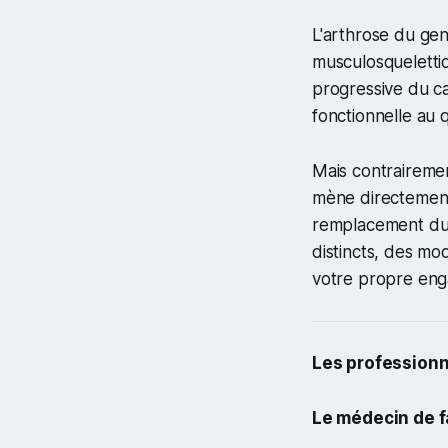
L'arthrose du gen
musculosquelettiq
progressive du car
fonctionnelle au 
Mais contrairemen
mène directement 
remplacement du g
distincts, des mo
votre propre en
Les professionne
Le médecin de fa