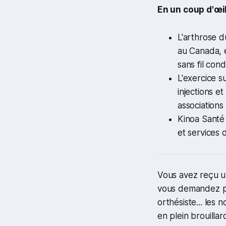
En un coup d'œil 
L'arthrose d
au Canada, e
sans fil con
L'exercice s
injections e
associations
Kinoa Santé 
et services 
Vous avez reçu u
vous demandez pa
orthésiste... les 
en plein brouillard