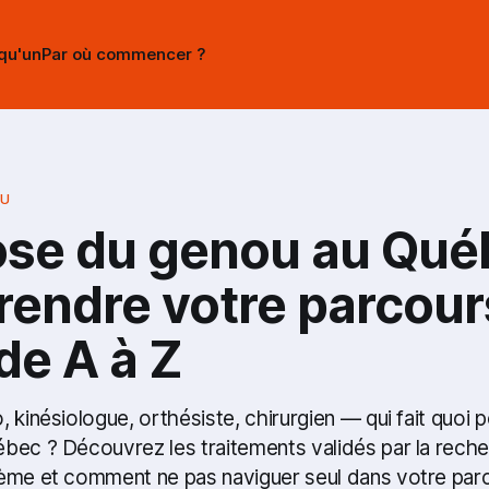
lqu'un
Par où commencer ?
OU
ose du genou au Qué
endre votre parcour
de A à Z
 kinésiologue, orthésiste, chirurgien — qui fait quoi p
bec ? Découvrez les traitements validés par la reche
ème et comment ne pas naviguer seul dans votre parc